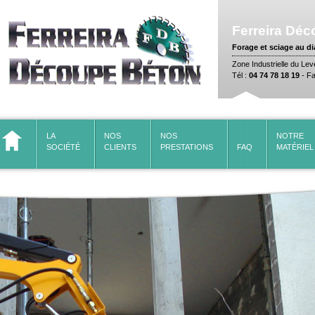
Ferreira
Déc
Forage et sciage au d
Zone Industrielle du Le
Tél :
04 74 78 18 19
- Fa
LA 
NOS 
NOS 
NOTRE
SOCIÉTÉ
CLIENTS
PRESTATIONS
FAQ
MATÉRIEL