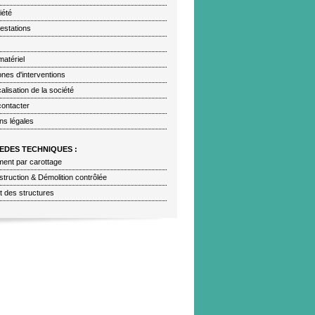
iété
estations
matériel
nes d'interventions
alisation de la société
ontacter
ns légales
EDES TECHNIQUES :
ent par carottage
truction & Démolition contrôlée
t des structures