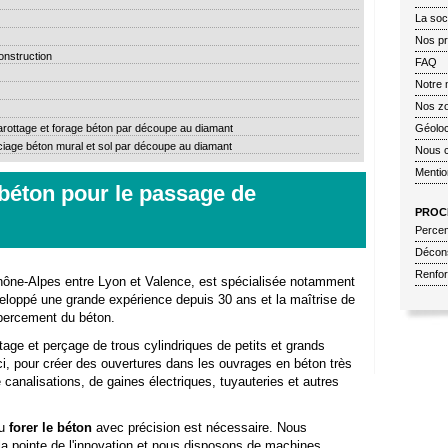
La soc
Nos pr
onstruction
FAQ
Notre 
Nos zo
arottage et forage béton par découpe au diamant
Géoloc
ciage béton mural et sol par découpe au diamant
Nous c
Mentio
 béton pour le passage de
PROC
Percem
Décons
Renfor
hône-Alpes entre Lyon et Valence, est spécialisée notamment
loppé une grande expérience depuis 30 ans et la maîtrise de
percement du béton.
age et perçage de trous cylindriques de petits et grands
i, pour créer des ouvertures dans les ouvrages en béton très
 canalisations, de gaines électriques, tuyauteries et autres
ou
forer le béton
avec précision
est nécessaire. Nous
la pointe de l'innovation et nous disposons de machines