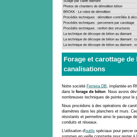
Sciage par cable diamant
Photos de chantiers de démolition béton
BROKK - Le robot de démolition
Procédés techniques : démolition contrôlée & déc
Procédés techniques : percement par carottage
Procédés techniques : renfort des structures
La technique de découpe de béton au diamant
La technique de découpe de béton au diamant : c
La technique de découpe de béton au diamant : s
Forage et carottage de
canalisations
Notre société
Ferreira DB
, implantée en R
dans le
forage de béton
. Nous avons déve
nombreuses techniques de pointe pour le 
Nous procédons à des opérations de carott
diamètres dans les planchers et murs. Cec
résistants et permettre ainsi le passage de
conduits et réseaux.
L'utilisation d'
outils
spéciaux pour percer 
sommes en veille constante pour rester à 