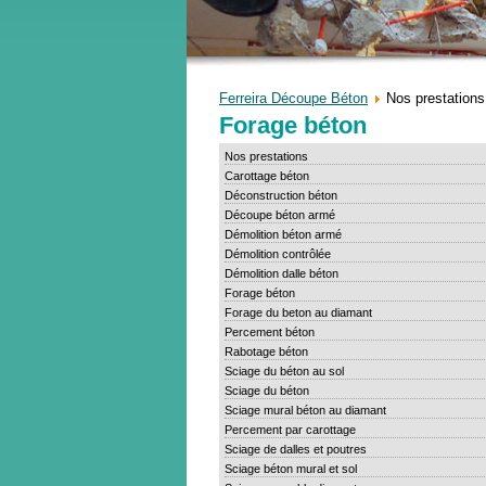
Ferreira Découpe Béton
Nos prestations
Forage béton
Nos prestations
Carottage béton
Déconstruction béton
Découpe béton armé
Démolition béton armé
Démolition contrôlée
Démolition dalle béton
Forage béton
Forage du beton au diamant
Percement béton
Rabotage béton
Sciage du béton au sol
Sciage du béton
Sciage mural béton au diamant
Percement par carottage
Sciage de dalles et poutres
Sciage béton mural et sol