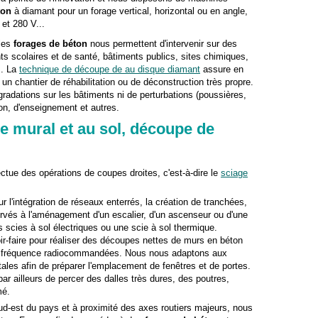
ton
à diamant pour un forage vertical, horizontal ou en angle,
et 280 V...
 les
forages de béton
nous permettent d'intervenir sur des
s scolaires et de santé, bâtiments publics, sites chimiques,
.. La
technique de découpe de au disque diamant
assure en
un chantier de réhabilitation ou de déconstruction très propre.
adations sur les bâtiments ni de perturbations (poussières,
ion, d'enseignement et autres.
e mural et au sol, découpe de
ectue des opérations de coupes droites, c'est-à-dire le
sciage
r l'intégration de réseaux enterrés, la création de tranchées,
rvés à l'aménagement d'un escalier, d'un ascenseur ou d'une
 scies à sol électriques ou une scie à sol thermique.
-faire pour réaliser des découpes nettes de murs en béton
 fréquence radiocommandées. Nous nous adaptons aux
tales afin de préparer l'emplacement de fenêtres et de portes.
r ailleurs de percer des dalles très dures, des poutres,
mé.
d-est du pays et à proximité des axes routiers majeurs, nous