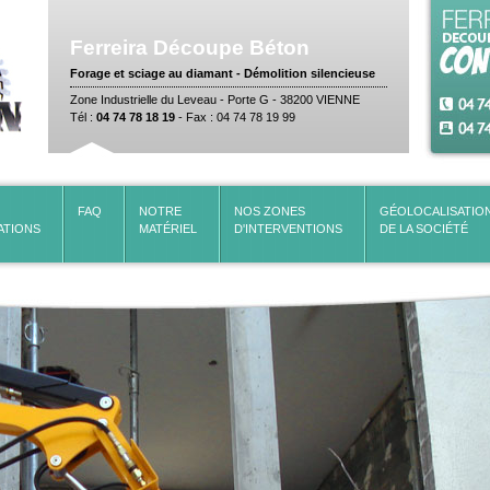
Ferreira
Découpe Béton
Forage et sciage au diamant - Démolition silencieuse
Zone Industrielle du Leveau - Porte G - 38200 VIENNE
Tél :
04 74 78 18 19
- Fax : 04 74 78 19 99
FAQ
NOTRE
NOS ZONES
GÉOLOCALISATIO
ATIONS
MATÉRIEL
D'INTERVENTIONS
DE LA SOCIÉTÉ