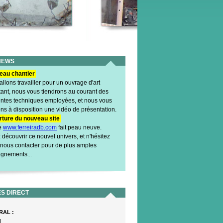
NEWS
eau chantier
llons travailler pour un ouvrage d'art
tant, nous vous tiendrons au courant des
rentes techniques employées, et nous vous
ns à disposition une vidéo de présentation.
ture du nouveau site
te
www.ferreiradb.com
fait peau neuve.
découvrir ce nouvel univers, et n'hésitez
 nous contacter pour de plus amples
ignements...
S DIRECT
RAL :
l