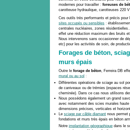
modernes pour travailler :
foreuses de bé
carotteuse hydraulique, carotteuses 220 V 
Ces outils très performants et précis pour
sites occupés ou sensibles
: établissement
centrales nucléaires, zones résidentielles.
effet une réduction maximum des bruits et 
Nous intervenons sans occasionner de dégr
etc) pour les activités de soin, de product
Forages de béton, sciag
murs épais
Outre le
forage de béton
, Ferreira DB eff
mural ou au sol
:
Différentes opérations de sciage au sol pou
de caniveaux ou de trémies (espaces rése
cheminée). Dans ce cas nous utilisons des
Nous possédons également un grand savoir
avec notamment des scies murales haute
dimensions précises, verticales et horizon
Le
sciage par câble diamant
nous permet pa
fondations et murs très épais en béton ar
Notre
implantation géographique
dans le su