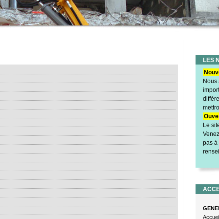
LES 
Nouv
Nous a
impor
diffé
mettro
Ouver
Le si
Venez 
pas à
rense
ACCE
GENE
Accuei