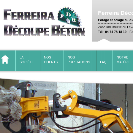
Ferreira
Déc
Forage et sciage au d
Zone Industrielle du Le
Tél :
04 74 78 18 19
- Fa
LA 
NOS 
NOS 
NOTRE
SOCIÉTÉ
CLIENTS
PRESTATIONS
FAQ
MATÉRIEL